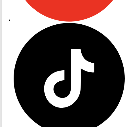
RON
TV
TikTok