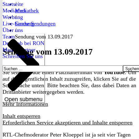
Startseite
/
Mediathek
Mediathek
Werbung
/
Live-Sendung
Ganze Sendungen
Über uns
/
Team
Sendung vom 13.09.2017
Dein Job bei RON
Medienpartner
Sendung vom 13.09.2017
Schreiben Sie uns
Suchen
Sie sehen gerade einen Platzhalterinhalt von
YouTube
. Um
nach:
auf den eigentlichen Inhalt zuzugreifen, klicken Sie auf die
Schaltfläche unten. Bitte beachten Sie, dass dabei Daten an
Drittanbieter weitergegeben werden.
Open submenu
Mehr Informationen
Inhalt entsperren
Erforderlichen Service akzeptieren und Inhalte entsperren
RTL-Chefmoderator Peter Kloeppel ist ja seit vier Tagen