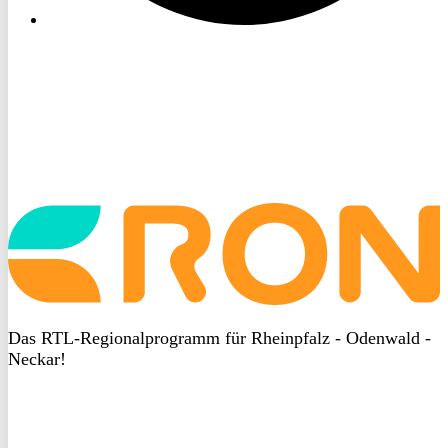
Startseite
aufrufen
Das RTL-Regionalprogramm für Rheinpfalz - Odenwald -
Neckar!
DSGVO
bei
heyData