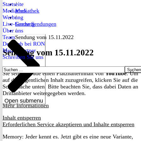
Startseite
/
Mediathek
Mediathek
Werbung
/
Live-Sendung
Ganze Sendungen
Über uns
/
Team
Sendung vom 15.11.2022
Dein Job bei RON
Medienpartner
Sendung vom 15.11.2022
Schreiben Sie uns
Suchen
Sie sehen gerade einen Platzhalterinhalt von
YouTube
. Um
nach:
auf den eigentlichen Inhalt zuzugreifen, klicken Sie auf die
Schaltfläche unten. Bitte beachten Sie, dass dabei Daten an
Drittanbieter weitergegeben werden.
Open submenu
Mehr Informationen
Inhalt entsperren
Erforderlichen Service akzeptieren und Inhalte entsperren
Memory: Jeder kennt es. Jetzt gibt es eine neue Variante,