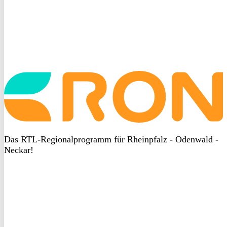
Startseite
aufrufen
Das RTL-Regionalprogramm für Rheinpfalz - Odenwald -
Neckar!
DSGVO
bei
heyData