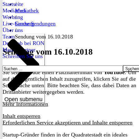
Startseite
/
Mediathek
Mediathek
Werbung
/
Live-Sendung
Ganze Sendungen
Über uns
/
Team
Sendung vom 16.10.2018
Dein Job bei RON
Medienpartner
Sendung vom 16.10.2018
Schreiben Sie uns
Suchen
Sie sehen gerade einen Platzhalterinhalt von
YouTube
. Um
nach:
auf den eigentlichen Inhalt zuzugreifen, klicken Sie auf die
Schaltfläche unten. Bitte beachten Sie, dass dabei Daten an
Drittanbieter weitergegeben werden.
Open submenu
Mehr Informationen
Inhalt entsperren
Erforderlichen Service akzeptieren und Inhalte entsperren
Startup-Gründer finden in der Quadratestadt ein ideales