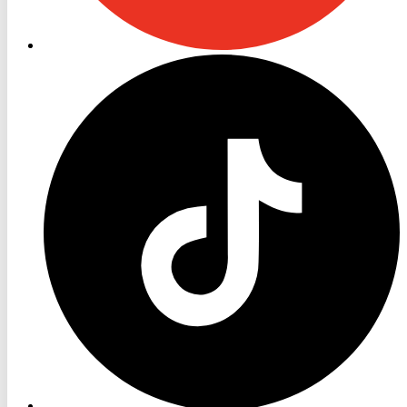
RON
TV
TikTok