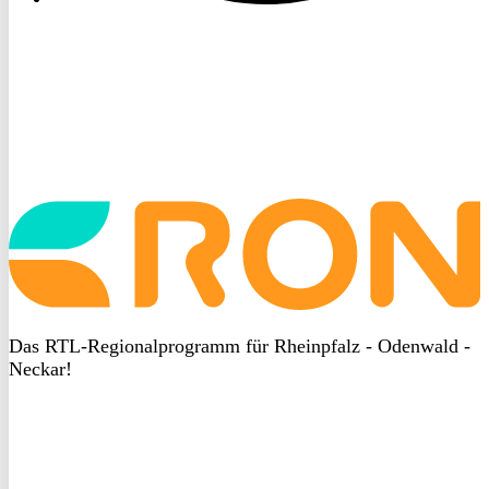
Startseite
aufrufen
Das RTL-Regionalprogramm für Rheinpfalz - Odenwald -
Neckar!
DSGVO
bei
heyData