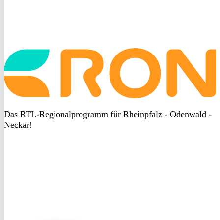
Startseite
aufrufen
Das RTL-Regionalprogramm für Rheinpfalz - Odenwald -
Neckar!
DSGVO
bei
heyData
DSGVO