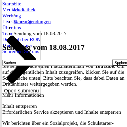
Startseite
/
Mediathek
Mediathek
Werbung
/
Live-Sendung
Ganze Sendungen
Über uns
/
Team
Sendung vom 18.08.2017
Dein Job bei RON
Medienpartner
Sendung vom 18.08.2017
Schreiben Sie uns
Suchen
Sie sehen gerade einen Platzhalterinhalt von
YouTube
. Um
nach:
auf den eigentlichen Inhalt zuzugreifen, klicken Sie auf die
Schaltfläche unten. Bitte beachten Sie, dass dabei Daten an
Drittanbieter weitergegeben werden.
Open submenu
Mehr Informationen
Inhalt entsperren
Erforderlichen Service akzeptieren und Inhalte entsperren
Wir berichten über ein Sozialprojekt, die Schulstarter-