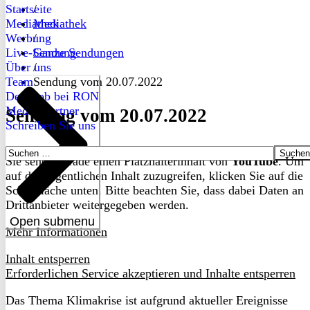
Startseite
/
Mediathek
Mediathek
Werbung
/
Live-Sendung
Ganze Sendungen
Über uns
/
Team
Sendung vom 20.07.2022
Dein Job bei RON
Medienpartner
Sendung vom 20.07.2022
Schreiben Sie uns
Suchen
Sie sehen gerade einen Platzhalterinhalt von
YouTube
. Um
nach:
auf den eigentlichen Inhalt zuzugreifen, klicken Sie auf die
Schaltfläche unten. Bitte beachten Sie, dass dabei Daten an
Drittanbieter weitergegeben werden.
Open submenu
Mehr Informationen
Inhalt entsperren
Erforderlichen Service akzeptieren und Inhalte entsperren
Das Thema Klimakrise ist aufgrund aktueller Ereignisse