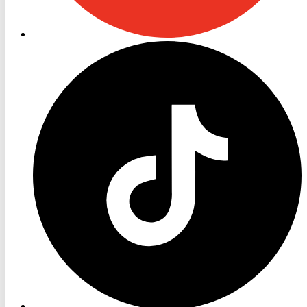
RON
TV
TikTok