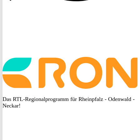
Startseite
aufrufen
Das RTL-Regionalprogramm für Rheinpfalz - Odenwald -
Neckar!
DSGVO
bei
heyData