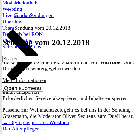
Mediathek
Mediathek
Werbung
/
Live-Sendung
Ganze Sendungen
Über uns
/
Team
Sendung vom 20.12.2018
Dein Job bei RON
Medienpartner
Sendung vom 20.12.2018
Schreiben Sie uns
Suchen
Sie sehen gerade einen Platzhalterinhalt von
YouTube
. Um a
nach:
Drittanbieter weitergegeben werden.
Mehr Informationen
Open submenu
Inhalt entsperren
Erforderlichen Service akzeptieren und Inhalte entsperren
Passend zur Weihnachtszeit geht es bei uns in der Sendung
Grasemann, die Moderator Oliver Sequenz zum Duell heraus
← Olympiasport aus Wiesloch
Der Altenpfleger →