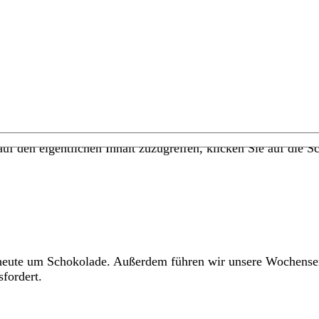
uf den eigentlichen Inhalt zuzugreifen, klicken Sie auf die Sc
 heute um Schokolade. Außerdem führen wir unsere Wochenseri
fordert.