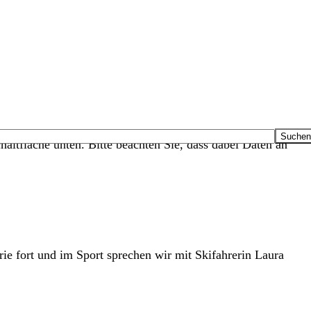
haltfläche unten. Bitte beachten Sie, dass dabei Daten an
e fort und im Sport sprechen wir mit Skifahrerin Laura