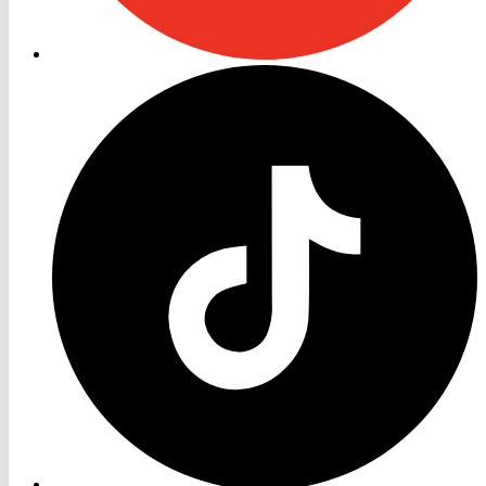
RON
TV
TikTok