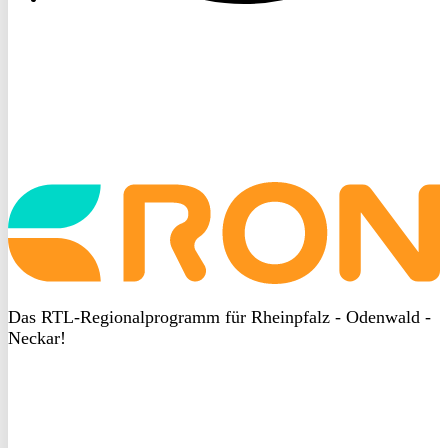
Startseite
aufrufen
Das RTL-Regionalprogramm für Rheinpfalz - Odenwald -
Neckar!
DSGVO
bei
heyData