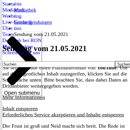
Startseite
/
Mediathek
Mediathek
Werbung
/
Live-Sendung
Ganze Sendungen
Über uns
/
Team
Sendung vom 21.05.2021
Dein Job bei RON
Medienpartner
Sendung vom 21.05.2021
Schreiben Sie uns
Suchen
Sie sehen gerade einen Platzhalterinhalt von
YouTube
. Um
nach:
auf den eigentlichen Inhalt zuzugreifen, klicken Sie auf die
Schaltfläche unten. Bitte beachten Sie, dass dabei Daten an
Drittanbieter weitergegeben werden.
Open submenu
Mehr Informationen
Inhalt entsperren
Erforderlichen Service akzeptieren und Inhalte entsperren
Der Frust ist groß und Neid macht sich breit. Die Rede ist