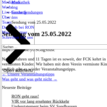
Mediathek
Mediathek
Werbung
/
Live-Sendung
Ganze Sendungen
Über uns
/
Team
Sendung vom 25.05.2022
Dein Job bei RON
Medienpartner
Sendung vom 25.05.2022
Schreiben Sie uns
Suchen
https://youtu.be/yUSGdg9zusc
nach:
Nach 4 Jahren und 11 Tagen ist es soweit, der FCK kehrt in
vermissten Kinder. Wir haben mit dem Verein vermisste Kin
endlich gibt es wieder Veranstaltungstipps.
Open submenu
← Unsere Veranstaltungstipps
Was geht und was geht nicht →
Neueste Beiträge
RON geht raus!
VfR vor lang ersehnter Rückkehr
Understatement beim SV Sandhausen