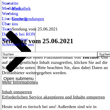
Startseite
/
Mediathek
Mediathek
Werbung
/
Live-Sendung
Ganze Sendungen
Über uns
/
Team
Sendung vom 25.06.2021
Dein Job bei RON
Medienpartner
Sendung vom 25.06.2021
Schreiben Sie uns
Suchen
Sie sehen gerade einen Platzhalterinhalt von
YouTube
. Um
nach:
auf den eigentlichen Inhalt zuzugreifen, klicken Sie auf die
Schaltfläche unten. Bitte beachten Sie, dass dabei Daten an
Drittanbieter weitergegeben werden.
Open submenu
Mehr Informationen
Inhalt entsperren
Erforderlichen Service akzeptieren und Inhalte entsperren
Heute wird es tierisch bei uns! Außerdem sind wir in