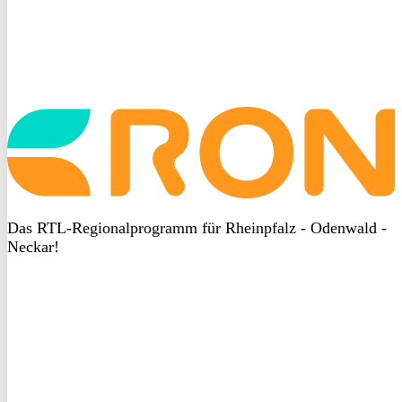
Startseite
aufrufen
Das RTL-Regionalprogramm für Rheinpfalz - Odenwald -
Neckar!
DSGVO
bei
heyData