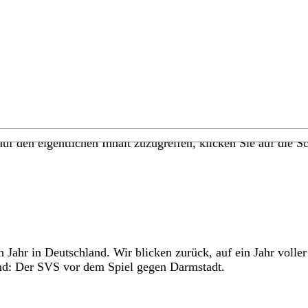
uf den eigentlichen Inhalt zuzugreifen, klicken Sie auf die Sc
n Jahr in Deutschland. Wir blicken zurück, auf ein Jahr voll
 Und: Der SVS vor dem Spiel gegen Darmstadt.