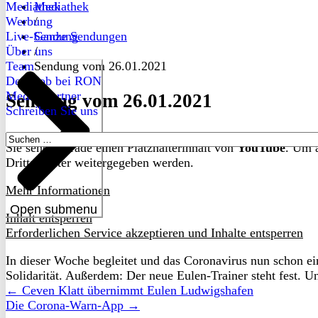
Mediathek
Mediathek
Werbung
/
Live-Sendung
Ganze Sendungen
Über uns
/
Team
Sendung vom 26.01.2021
Dein Job bei RON
Medienpartner
Sendung vom 26.01.2021
Schreiben Sie uns
Suchen
Sie sehen gerade einen Platzhalterinhalt von
YouTube
. Um a
nach:
Drittanbieter weitergegeben werden.
Mehr Informationen
Open submenu
Inhalt entsperren
Erforderlichen Service akzeptieren und Inhalte entsperren
In dieser Woche begleitet und das Coronavirus nun schon ei
Solidarität. Außerdem: Der neue Eulen-Trainer steht fest.
← Ceven Klatt übernimmt Eulen Ludwigshafen
Die Corona-Warn-App →