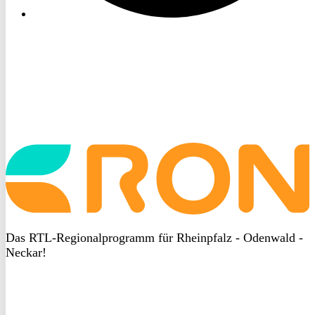
Startseite
aufrufen
Das RTL-Regionalprogramm für Rheinpfalz - Odenwald -
Neckar!
DSGVO
bei
heyData