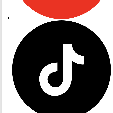
RON
TV
TikTok