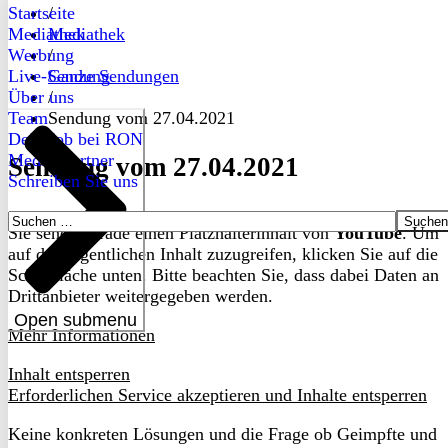
Startseite
/
Mediathek
Mediathek
Werbung
/
Live-Sendung
Ganze Sendungen
Über uns
/
Team
Sendung vom 27.04.2021
Dein Job bei RON
Medienpartner
Sendung vom 27.04.2021
Schreiben Sie uns
Suchen
Sie sehen gerade einen Platzhalterinhalt von
YouTube
. Um
nach:
auf den eigentlichen Inhalt zuzugreifen, klicken Sie auf die
Schaltfläche unten. Bitte beachten Sie, dass dabei Daten an
Drittanbieter weitergegeben werden.
Open submenu
Mehr Informationen
Inhalt entsperren
Erforderlichen Service akzeptieren und Inhalte entsperren
Keine konkreten Lösungen und die Frage ob Geimpfte und