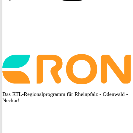
Startseite
aufrufen
Das RTL-Regionalprogramm für Rheinpfalz - Odenwald -
Neckar!
DSGVO
bei
heyData