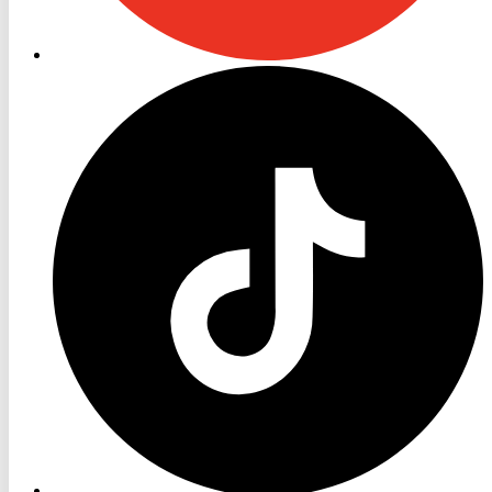
RON
TV
TikTok