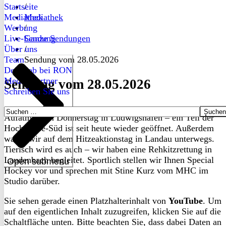
Startseite
/
Mediathek
Mediathek
Werbung
/
Live-Sendung
Ganze Sendungen
Über uns
/
Team
Sendung vom 28.05.2026
Dein Job bei RON
Medienpartner
Sendung vom 28.05.2026
Schreiben Sie uns
Suchen
Aufatmen am Donnerstag in Ludwigshafen – ein Teil der
nach:
Hochstraße-Süd ist seit heute wieder geöffnet. Außerdem
waren wir auf dem Hitzeaktionstag in Landau unterwegs.
Tierisch wird es auch – wir haben eine Rehkitzrettung in
Laudenbach begleitet. Sportlich stellen wir Ihnen Special
Open submenu
Hockey vor und sprechen mit Stine Kurz vom MHC im
Studio darüber.
Sie sehen gerade einen Platzhalterinhalt von
YouTube
. Um
auf den eigentlichen Inhalt zuzugreifen, klicken Sie auf die
Schaltfläche unten. Bitte beachten Sie, dass dabei Daten an