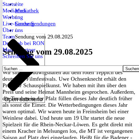
Startseite
/
Mediathek
Mediathek
Werbung
/
Live-Sendung
Ganze Sendungen
Über uns
/
Team
Sendung vom 29.08.2025
Dein Job bei RON
Medienpartner
Sendung vom 29.08.2025
Schreiben Sie uns
Suchen
Wir sind in Ludwigshafen auf dem roten Teppich des
nach:
deutschen Filmfestivals. Uwe Ochsenknecht erhält den
Preis für Schauspielkunst. Wir haben mit ihm über den
Preis und seine Heimat Mannheim gesprochen. Außerdem,
die Trauben in der Pfalz füllen dieses Jahr deutlich früher
Open submenu
als sonst die Eimer. Die Wetterbedingungen dieses Jahr
waren optimal. Wir waren heute in Freinsheim bei einer
Weinlese dabei. Und heute um 19 Uhr startet die neue
Spielzeit für die Rhein-Neckar-Löwen. Es geht direkt mit
einem Kracher in Melsungen los, die MT ist vergangenen
Saison auf Platz drei eingelaufen. Heißt für die Badener -