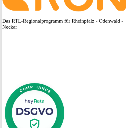
Das RTL-Regionalprogramm für Rheinpfalz - Odenwald -
Neckar!
DSGVO
bei
heyData
DSGVO
bei
heyData