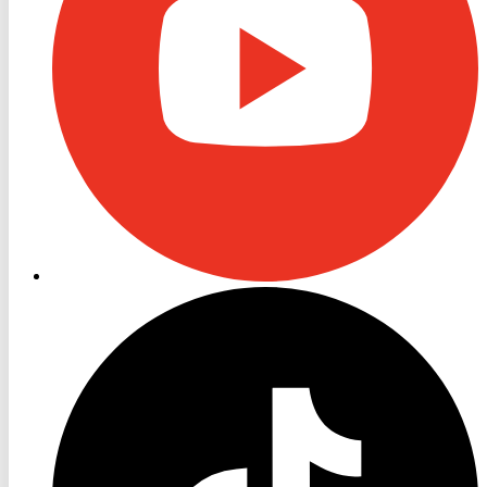
RON
TV
TikTok