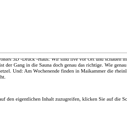
rößtes 3D -Druck -Haus. Wir sind live vor Ort und schauen ma
 der Gang in die Sauna doch genau das richtige. Wie genau m
etzel. Und: Am Wochenende finden in Maikammer die rheinla
ht.
uf den eigentlichen Inhalt zuzugreifen, klicken Sie auf die Sc