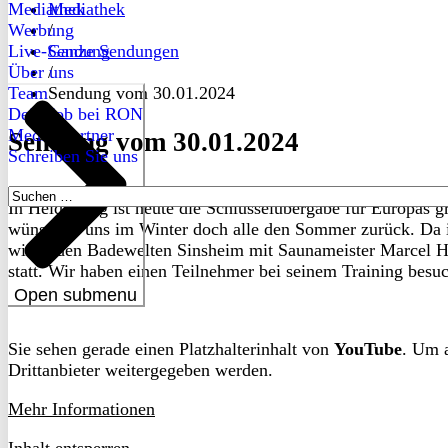
Mediathek
Mediathek
Werbung
/
Live-Sendung
Ganze Sendungen
Über uns
/
Team
Sendung vom 30.01.2024
Dein Job bei RON
Medienpartner
Sendung vom 30.01.2024
Schreiben Sie uns
Suchen
In Heidelberg ist heute die Schlüsselübergabe für Europas g
nach:
wünschen uns im Winter doch alle den Sommer zurück. Da ist
wir in den Badewelten Sinsheim mit Saunameister Marcel H
statt. Wir haben einen Teilnehmer bei seinem Training besuc
Open submenu
Sie sehen gerade einen Platzhalterinhalt von
YouTube
. Um a
Drittanbieter weitergegeben werden.
Mehr Informationen