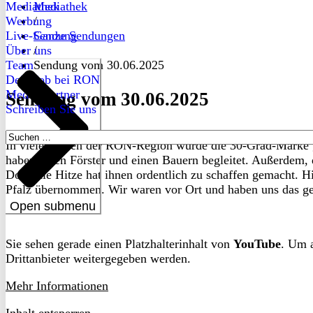
Mediathek
Mediathek
Werbung
/
Live-Sendung
Ganze Sendungen
Über uns
/
Team
Sendung vom 30.06.2025
Dein Job bei RON
Medienpartner
Sendung vom 30.06.2025
Schreiben Sie uns
Suchen
In vielen Orten der RON-Region wurde die 30-Grad-Marke g
nach:
haben einen Förster und einen Bauern begleitet. Außerdem
Doch die Hitze hat ihnen ordentlich zu schaffen gemacht. Hie
Pfalz übernommen. Wir waren vor Ort und haben uns das ge
Open submenu
Sie sehen gerade einen Platzhalterinhalt von
YouTube
. Um a
Drittanbieter weitergegeben werden.
Mehr Informationen