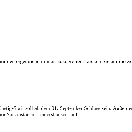
uf den eigentlichen Inhalt zuzugreifen, klicken Sie auf die Sc
nstig-Sprit soll ab dem 01. September Schluss sein. Außerd
Saisonstart in Leutershausen läuft.