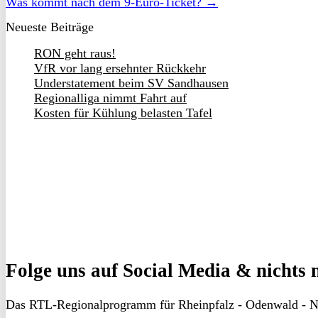
Was kommt nach dem 9-Euro-Ticket? →
Neueste Beiträge
RON geht raus!
VfR vor lang ersehnter Rückkehr
Understatement beim SV Sandhausen
Regionalliga nimmt Fahrt auf
Kosten für Kühlung belasten Tafel
Folge uns
auf Social Media & nichts 
Das RTL-Regionalprogramm für Rheinpfalz - Odenwald - N