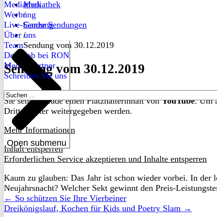
Mediathek
Mediathek
Werbung
/
Live-Sendung
Ganze Sendungen
Über uns
/
Team
Sendung vom 30.12.2019
Dein Job bei RON
Medienpartner
Sendung vom 30.12.2019
Schreiben Sie uns
Suchen
Sie sehen gerade einen Platzhalterinhalt von
YouTube
. Um a
nach:
Drittanbieter weitergegeben werden.
Mehr Informationen
Open submenu
Inhalt entsperren
Erforderlichen Service akzeptieren und Inhalte entsperren
Kaum zu glauben: Das Jahr ist schon wieder vorbei. In der 
Neujahrsnacht? Welcher Sekt gewinnt den Preis-Leistungste
← So schützen Sie Ihre Vierbeiner
Dreikönigslauf, Kochen für Kids und Poetry Slam →