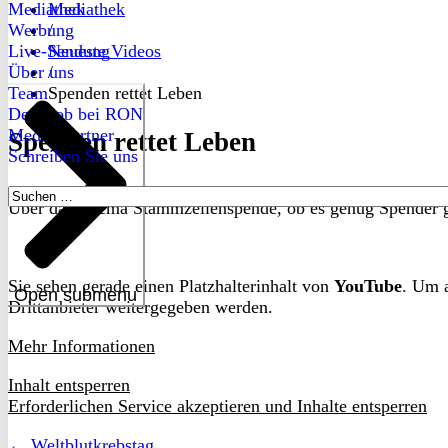
Mediathek
Mediathek
Werbung
/
Live-Sendung
Neueste Videos
Über uns
/
Team
Spenden rettet Leben
Dein Job bei RON
Medienpartner
Spenden rettet Leben
Schreiben Sie uns
Suchen
Über das Thema Stammzellenspende, ob es genug Spender gib
nach:
Sie sehen gerade einen Platzhalterinhalt von
YouTube
. Um a
Open submenu
Drittanbieter weitergegeben werden.
Mehr Informationen
Inhalt entsperren
Erforderlichen Service akzeptieren und Inhalte entsperren
← Weltblutkrebstag