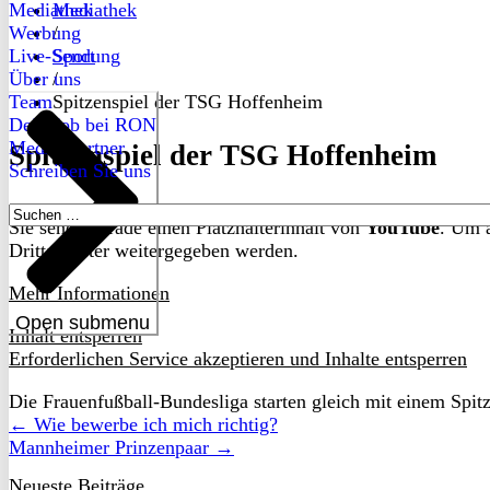
Mediathek
Mediathek
Werbung
/
Live-Sendung
Sport
Über uns
/
Team
Spitzenspiel der TSG Hoffenheim
Dein Job bei RON
Medienpartner
Spitzenspiel der TSG Hoffenheim
Schreiben Sie uns
Suchen
Sie sehen gerade einen Platzhalterinhalt von
YouTube
. Um a
nach:
Drittanbieter weitergegeben werden.
Mehr Informationen
Open submenu
Inhalt entsperren
Erforderlichen Service akzeptieren und Inhalte entsperren
Die Frauenfußball-Bundesliga starten gleich mit einem Spi
← Wie bewerbe ich mich richtig?
Mannheimer Prinzenpaar →
Neueste Beiträge