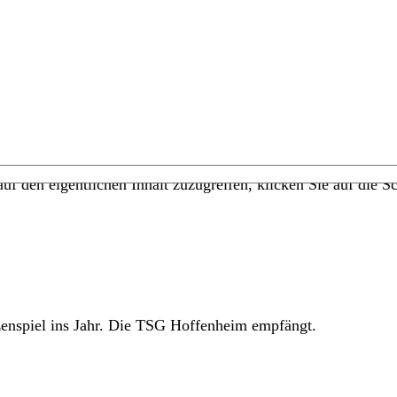
uf den eigentlichen Inhalt zuzugreifen, klicken Sie auf die Sc
tzenspiel ins Jahr. Die TSG Hoffenheim empfängt.