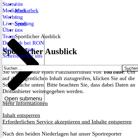
Startseite
/
Mediathek
Mediathek
Werbung
/
Live-Sendung
Sport
Über uns
/
Team
Sportlicher Ausblick
Dein Job bei RON
Medienpartner
Sportlicher Ausblick
Schreiben Sie uns
Suchen
Sie sehen gerade einen Platzhalterinhalt von
YouTube
. Um
nach:
auf den eigentlichen Inhalt zuzugreifen, klicken Sie auf die
Schaltfläche unten. Bitte beachten Sie, dass dabei Daten an
Drittanbieter weitergegeben werden.
Open submenu
Mehr Informationen
Inhalt entsperren
Erforderlichen Service akzeptieren und Inhalte entsperren
Nach den beiden Niederlagen hat unser Sportreporter