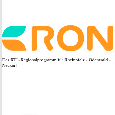
Startseite
aufrufen
Das RTL-Regionalprogramm für Rheinpfalz - Odenwald -
Neckar!
DSGVO
bei
heyData
DSGVO