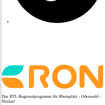
Startseite
aufrufen
Das RTL-Regionalprogramm für Rheinpfalz - Odenwald -
Neckar!