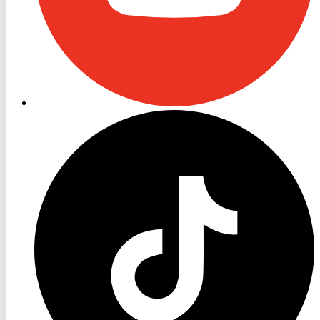
RON
TV
TikTok