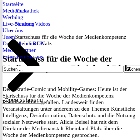
Startseite
/
Mediathek
Mediathek
Werbung
/
Live-Sendung
Neueste Videos
Über uns
/
Team
Startschuss für die Woche der Medienkompetenz
Dein Job bei RON
Rheinland-Pfalz
Medienpartner
Schreiben Sie uns
Startschuss für die Woche der
Medienkompetenz Rheinland-Pfalz
Suchen
nach:
Demokratie-Comic und Mobility-Games: Heute ist der
Startschuss für die Woche der Medienkompetenz
Open submenu
Rheinland-Pfalz gefallen. Landesweit finden
Veranstaltungen unter anderem zu den Themen Künstliche
Intelligenz, Desinformation, Datenschutz und die Nutzung
sozialer Netzwerke statt. Alicia Beisel hat mit dem
Direktor der Medienanstalt Rheinland-Pfalz über die
Woche der Medienkompetenz gesprochen.