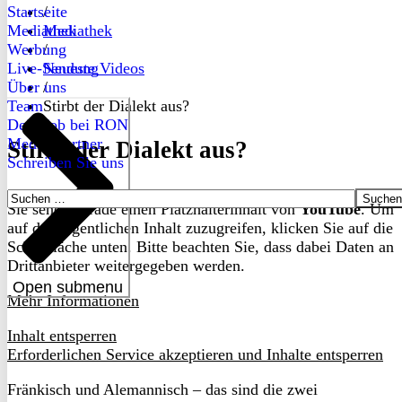
Startseite
/
Mediathek
Mediathek
Werbung
/
Live-Sendung
Neueste Videos
Über uns
/
Team
Stirbt der Dialekt aus?
Dein Job bei RON
Medienpartner
Stirbt der Dialekt aus?
Schreiben Sie uns
Suchen
Sie sehen gerade einen Platzhalterinhalt von
YouTube
. Um
nach:
auf den eigentlichen Inhalt zuzugreifen, klicken Sie auf die
Schaltfläche unten. Bitte beachten Sie, dass dabei Daten an
Drittanbieter weitergegeben werden.
Open submenu
Mehr Informationen
Inhalt entsperren
Erforderlichen Service akzeptieren und Inhalte entsperren
Fränkisch und Alemannisch – das sind die zwei