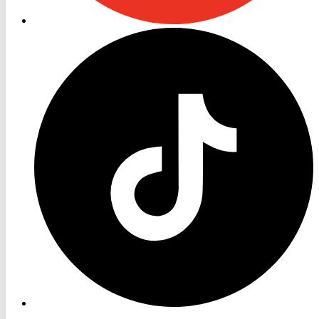
RON
TV
TikTok