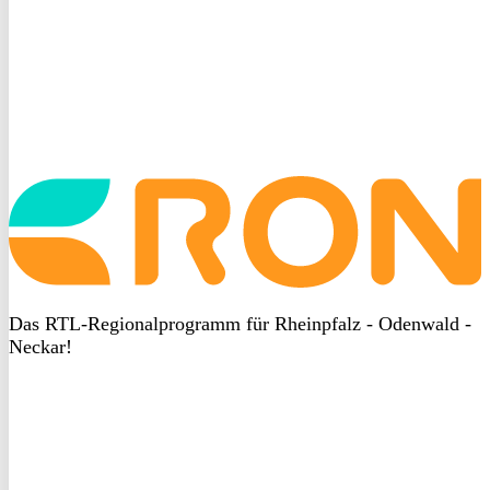
Startseite
aufrufen
Das RTL-Regionalprogramm für Rheinpfalz - Odenwald -
Neckar!
DSGVO
bei
heyData