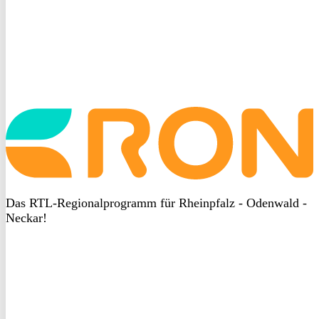
Startseite
aufrufen
Das RTL-Regionalprogramm für Rheinpfalz - Odenwald -
Neckar!
DSGVO
bei
heyData