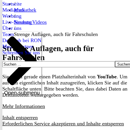
Startseite
/
Mediathek
Mediathek
Werbung
/
Live-Sendung
Neueste Videos
Über uns
/
Team
Strenge Auflagen, auch für Fahrschulen
Dein Job bei RON
Medienpartner
Strenge Auflagen, auch für
Schreiben Sie uns
Fahrschulen
Suchen
nach:
Sie sehen gerade einen Platzhalterinhalt von
YouTube
. Um
auf den eigentlichen Inhalt zuzugreifen, klicken Sie auf die
Schaltfläche unten. Bitte beachten Sie, dass dabei Daten an
Open submenu
Drittanbieter weitergegeben werden.
Mehr Informationen
Inhalt entsperren
Erforderlichen Service akzeptieren und Inhalte entsperren