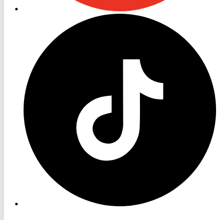
RON
TV
TikTok