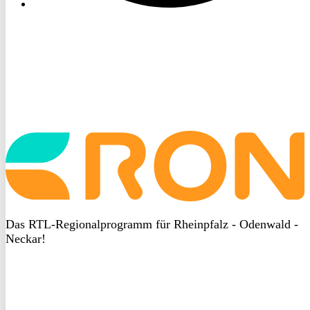
Startseite
aufrufen
Das RTL-Regionalprogramm für Rheinpfalz - Odenwald -
Neckar!
DSGVO
bei
heyData