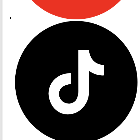
RON
TV
TikTok