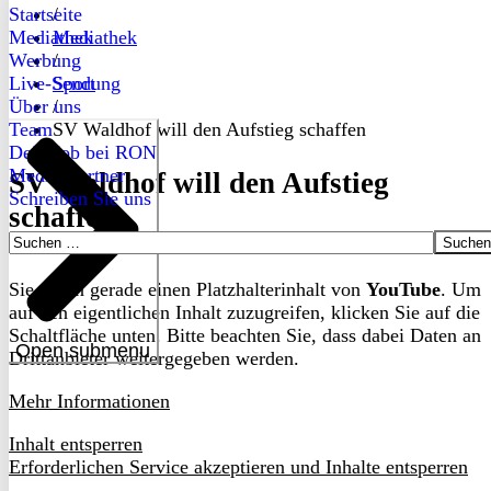
Startseite
/
Mediathek
Mediathek
Werbung
/
Live-Sendung
Sport
Über uns
/
Team
SV Waldhof will den Aufstieg schaffen
Dein Job bei RON
Medienpartner
SV Waldhof will den Aufstieg
Schreiben Sie uns
schaffen
Suchen
nach:
Sie sehen gerade einen Platzhalterinhalt von
YouTube
. Um
auf den eigentlichen Inhalt zuzugreifen, klicken Sie auf die
Schaltfläche unten. Bitte beachten Sie, dass dabei Daten an
Open submenu
Drittanbieter weitergegeben werden.
Mehr Informationen
Inhalt entsperren
Erforderlichen Service akzeptieren und Inhalte entsperren