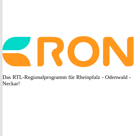
Startseite
aufrufen
Das RTL-Regionalprogramm für Rheinpfalz - Odenwald -
Neckar!
DSGVO
bei
heyData