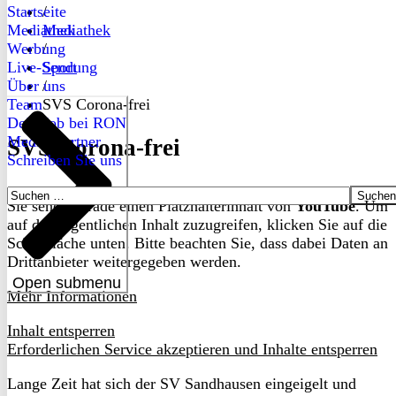
Startseite
/
Mediathek
Mediathek
Werbung
/
Live-Sendung
Sport
Über uns
/
Team
SVS Corona-frei
Dein Job bei RON
Medienpartner
SVS Corona-frei
Schreiben Sie uns
Suchen
Sie sehen gerade einen Platzhalterinhalt von
YouTube
. Um
nach:
auf den eigentlichen Inhalt zuzugreifen, klicken Sie auf die
Schaltfläche unten. Bitte beachten Sie, dass dabei Daten an
Drittanbieter weitergegeben werden.
Open submenu
Mehr Informationen
Inhalt entsperren
Erforderlichen Service akzeptieren und Inhalte entsperren
Lange Zeit hat sich der SV Sandhausen eingeigelt und