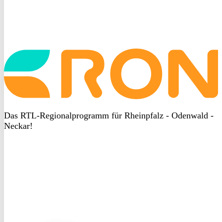
Startseite
aufrufen
Das RTL-Regionalprogramm für Rheinpfalz - Odenwald -
Neckar!
DSGVO
bei
heyData
DSGVO