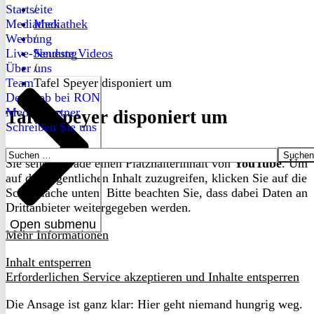
Startseite
/
Mediathek
Mediathek
Werbung
/
Live-Sendung
Neueste Videos
Über uns
/
Team
Tafel Speyer disponiert um
Dein Job bei RON
Medienpartner
Tafel Speyer disponiert um
Schreiben Sie uns
Suchen
Sie sehen gerade einen Platzhalterinhalt von
YouTube
. Um
nach:
auf den eigentlichen Inhalt zuzugreifen, klicken Sie auf die
Schaltfläche unten. Bitte beachten Sie, dass dabei Daten an
Drittanbieter weitergegeben werden.
Open submenu
Mehr Informationen
Inhalt entsperren
Erforderlichen Service akzeptieren und Inhalte entsperren
Die Ansage ist ganz klar: Hier geht niemand hungrig weg.