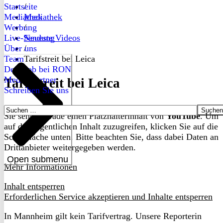
Startseite
/
Mediathek
Mediathek
Werbung
/
Live-Sendung
Neueste Videos
Über uns
/
Team
Tarifstreit bei Leica
Dein Job bei RON
Medienpartner
Tarifstreit bei Leica
Schreiben Sie uns
Suchen
Sie sehen gerade einen Platzhalterinhalt von
YouTube
. Um
nach:
auf den eigentlichen Inhalt zuzugreifen, klicken Sie auf die
Schaltfläche unten. Bitte beachten Sie, dass dabei Daten an
Drittanbieter weitergegeben werden.
Open submenu
Mehr Informationen
Inhalt entsperren
Erforderlichen Service akzeptieren und Inhalte entsperren
In Mannheim gilt kein Tarifvertrag. Unsere Reporterin