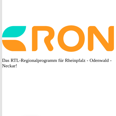
Startseite
aufrufen
Das RTL-Regionalprogramm für Rheinpfalz - Odenwald -
Neckar!
DSGVO
bei
heyData
DSGVO