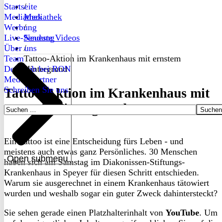
Startseite
/
Mediathek
Mediathek
Werbung
/
Live-Sendung
Neueste Videos
Über uns
/
Team
Tattoo-Aktion im Krankenhaus mit ernstem
Dein Job bei RON
Hintergrund
Medienpartner
Schreiben Sie uns
Tattoo-Aktion im Krankenhaus mit
ernstem Hintergrund
Suchen
nach:
Ein Tattoo ist eine Entscheidung fürs Leben - und
meistens auch etwas ganz Persönliches. 30 Menschen
Open submenu
haben sich am Samstag im Diakonissen-Stiftungs-
Krankenhaus in Speyer für diesen Schritt entschieden.
Warum sie ausgerechnet in einem Krankenhaus tätowiert
wurden und weshalb sogar ein guter Zweck dahintersteckt?
Sie sehen gerade einen Platzhalterinhalt von
YouTube
. Um