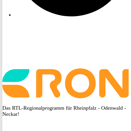
Startseite
aufrufen
Das RTL-Regionalprogramm für Rheinpfalz - Odenwald -
Neckar!
DSGVO