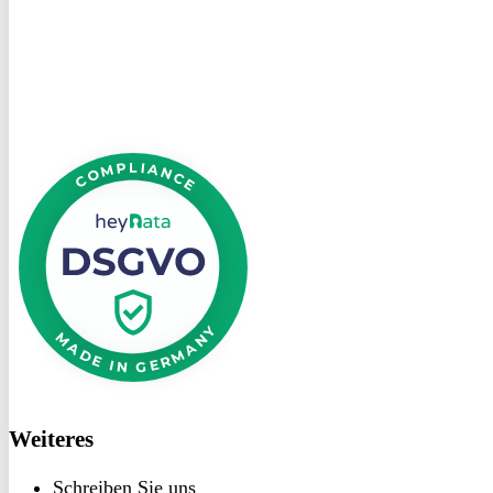
bei
heyData
DSGVO
bei
heyData
Weiteres
Schreiben Sie uns