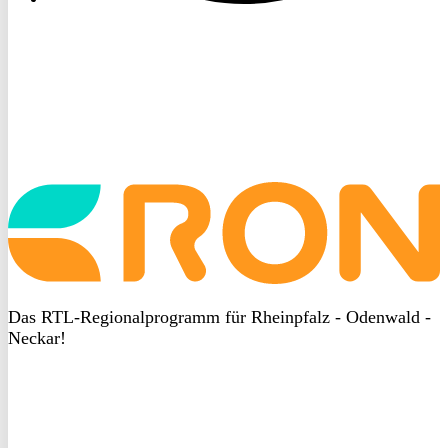
Startseite
aufrufen
Das RTL-Regionalprogramm für Rheinpfalz - Odenwald -
Neckar!
DSGVO
bei
heyData