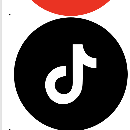
RON
TV
TikTok