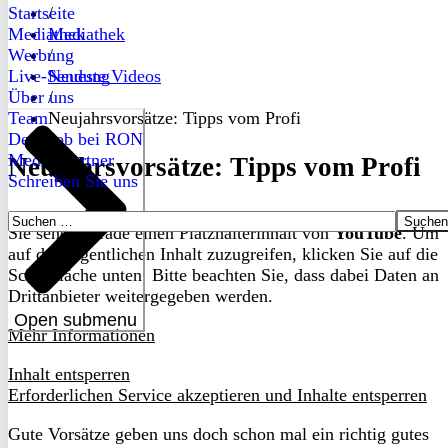
Startseite
/
Mediathek
Mediathek
Werbung
/
Live-Sendung
Neueste Videos
Über uns
/
Team
Neujahrsvorsätze: Tipps vom Profi
Dein Job bei RON
Medienpartner
Neujahrsvorsätze: Tipps vom Profi
Schreiben Sie uns
Suchen
Sie sehen gerade einen Platzhalterinhalt von
YouTube
. Um
nach:
auf den eigentlichen Inhalt zuzugreifen, klicken Sie auf die
Schaltfläche unten. Bitte beachten Sie, dass dabei Daten an
Drittanbieter weitergegeben werden.
Open submenu
Mehr Informationen
Inhalt entsperren
Erforderlichen Service akzeptieren und Inhalte entsperren
Gute Vorsätze geben uns doch schon mal ein richtig gutes