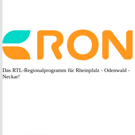
Startseite
aufrufen
Das RTL-Regionalprogramm für Rheinpfalz - Odenwald -
Neckar!
DSGVO
bei
heyData
DSGVO