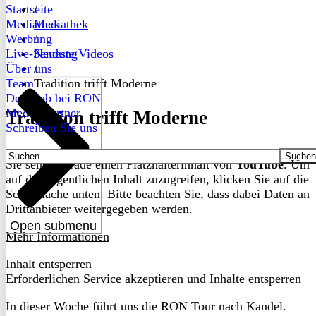
Startseite
/
Mediathek
Mediathek
Werbung
/
Live-Sendung
Neueste Videos
Über uns
/
Team
Tradition trifft Moderne
Dein Job bei RON
Medienpartner
Tradition trifft Moderne
Schreiben Sie uns
Suchen
Sie sehen gerade einen Platzhalterinhalt von
YouTube
. Um
nach:
auf den eigentlichen Inhalt zuzugreifen, klicken Sie auf die
Schaltfläche unten. Bitte beachten Sie, dass dabei Daten an
Drittanbieter weitergegeben werden.
Open submenu
Mehr Informationen
Inhalt entsperren
Erforderlichen Service akzeptieren und Inhalte entsperren
In dieser Woche führt uns die RON Tour nach Kandel.