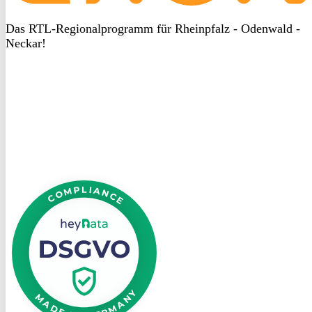
Das RTL-Regionalprogramm für Rheinpfalz - Odenwald -
Neckar!
DSGVO
bei
heyData
DSGVO
bei
heyData