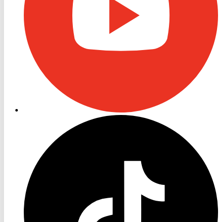
RON
TV
TikTok