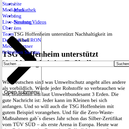
Startseite
/
Mediathek
Mediathek
Werbung
/
Live-Sendung
Neueste Videos
Über uns
/
Team
TSG Hoffenheim unterstützt Nachhaltigkeit im
Dein Job bei RON
Fußball
Medienpartner
Schreiben Sie uns
TSG Hoffenheim unterstützt
Nachhaltigkeit im Fußball
Suchen
nach:
Wir Deutschen sind was Umweltschutz angeht alles andere
als vorbildlich. Würde jeder Rohstoffe so verbrauchen wie
Open submenu
wir, bräuchten wir laut Umweltbundesamt 3 Erden. Die
gute Nachricht ist: Jeder kann im Kleinen bei sich
anfangen. Und so will auch die TSG Hoffenheim mit
gutem Beispiel vorangehen. Und für die Zero-Waste-
Maßnahmen gab´s dieses Jahr schon das Silber-Zertifikat
vom TÜV SÜD – als erste Arena in Europa. Heute war