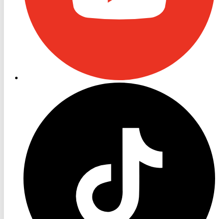
RON
TV
TikTok