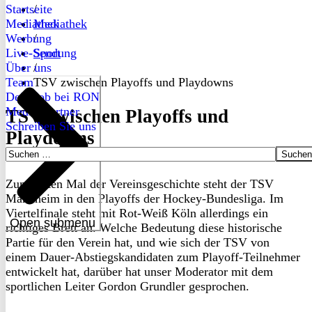
Startseite
/
Mediathek
Mediathek
Werbung
/
Live-Sendung
Sport
Über uns
/
Team
TSV zwischen Playoffs und Playdowns
Dein Job bei RON
Medienpartner
TSV zwischen Playoffs und
Schreiben Sie uns
Playdowns
Suchen
nach:
Zum ersten Mal der Vereinsgeschichte steht der TSV
Mannheim in den Playoffs der Hockey-Bundesliga. Im
Viertelfinale steht mit Rot-Weiß Köln allerdings ein
Open submenu
richtiges Brett an. Welche Bedeutung diese historische
Partie für den Verein hat, und wie sich der TSV von
einem Dauer-Abstiegskandidaten zum Playoff-Teilnehmer
entwickelt hat, darüber hat unser Moderator mit dem
sportlichen Leiter Gordon Grundler gesprochen.