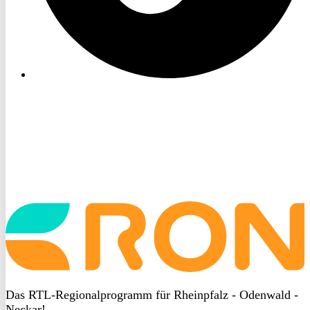
Startseite
aufrufen
Das RTL-Regionalprogramm für Rheinpfalz - Odenwald -
Neckar!