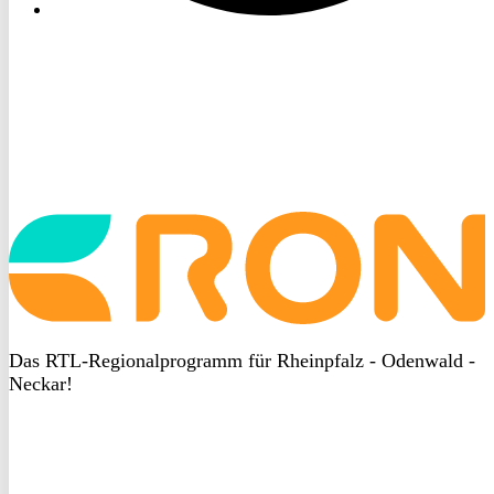
Startseite
aufrufen
Das RTL-Regionalprogramm für Rheinpfalz - Odenwald -
Neckar!
DSGVO
bei
heyData