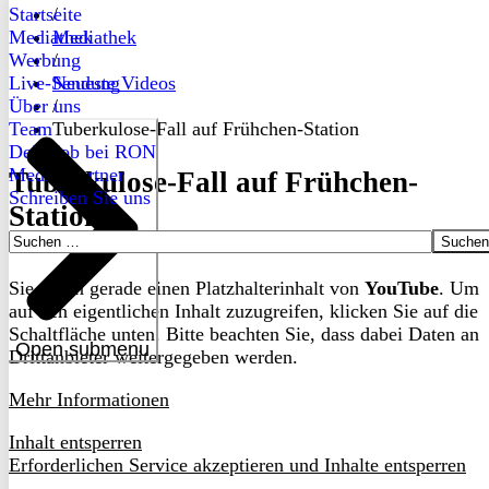
Startseite
/
Mediathek
Mediathek
Werbung
/
Live-Sendung
Neueste Videos
Über uns
/
Team
Tuberkulose-Fall auf Frühchen-Station
Dein Job bei RON
Medienpartner
Tuberkulose-Fall auf Frühchen-
Schreiben Sie uns
Station
Suchen
nach:
Sie sehen gerade einen Platzhalterinhalt von
YouTube
. Um
auf den eigentlichen Inhalt zuzugreifen, klicken Sie auf die
Schaltfläche unten. Bitte beachten Sie, dass dabei Daten an
Open submenu
Drittanbieter weitergegeben werden.
Mehr Informationen
Inhalt entsperren
Erforderlichen Service akzeptieren und Inhalte entsperren