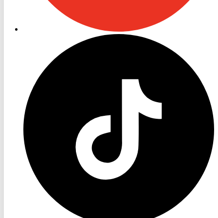
RON
TV
TikTok