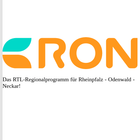
Startseite
aufrufen
Das RTL-Regionalprogramm für Rheinpfalz - Odenwald -
Neckar!
DSGVO
bei
heyData