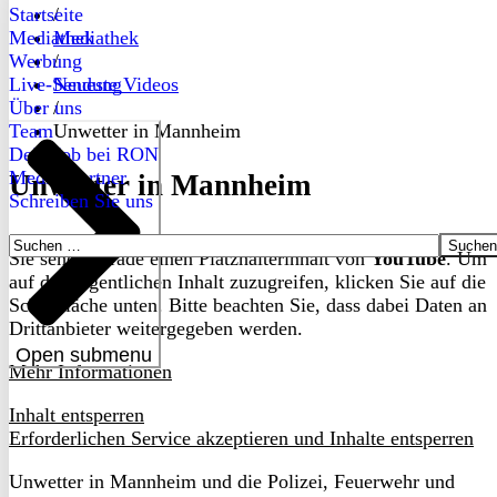
Startseite
/
Mediathek
Mediathek
Werbung
/
Live-Sendung
Neueste Videos
Über uns
/
Team
Unwetter in Mannheim
Dein Job bei RON
Medienpartner
Unwetter in Mannheim
Schreiben Sie uns
Suchen
Sie sehen gerade einen Platzhalterinhalt von
YouTube
. Um
nach:
auf den eigentlichen Inhalt zuzugreifen, klicken Sie auf die
Schaltfläche unten. Bitte beachten Sie, dass dabei Daten an
Drittanbieter weitergegeben werden.
Open submenu
Mehr Informationen
Inhalt entsperren
Erforderlichen Service akzeptieren und Inhalte entsperren
Unwetter in Mannheim und die Polizei, Feuerwehr und