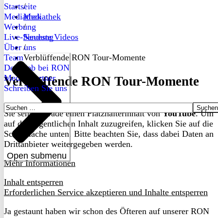
Startseite
/
Mediathek
Mediathek
Werbung
/
Live-Sendung
Neueste Videos
Über uns
/
Team
Verblüffende RON Tour-Momente
Dein Job bei RON
Medienpartner
Verblüffende RON Tour-Momente
Schreiben Sie uns
Suchen
Sie sehen gerade einen Platzhalterinhalt von
YouTube
. Um
nach:
auf den eigentlichen Inhalt zuzugreifen, klicken Sie auf die
Schaltfläche unten. Bitte beachten Sie, dass dabei Daten an
Drittanbieter weitergegeben werden.
Open submenu
Mehr Informationen
Inhalt entsperren
Erforderlichen Service akzeptieren und Inhalte entsperren
Ja gestaunt haben wir schon des Öfteren auf unserer RON