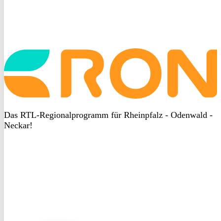
Startseite
aufrufen
Das RTL-Regionalprogramm für Rheinpfalz - Odenwald -
Neckar!
DSGVO
bei
heyData
DSGVO