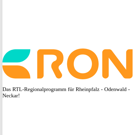
Startseite
aufrufen
Das RTL-Regionalprogramm für Rheinpfalz - Odenwald -
Neckar!
DSGVO
bei
heyData