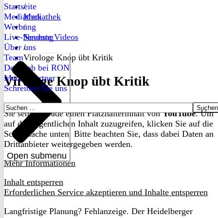
Startseite
/
Mediathek
Mediathek
Werbung
/
Live-Sendung
Neueste Videos
Über uns
/
Team
Virologe Knop übt Kritik
Dein Job bei RON
Medienpartner
Virologe Knop übt Kritik
Schreiben Sie uns
Suchen
Sie sehen gerade einen Platzhalterinhalt von
YouTube
. Um
nach:
auf den eigentlichen Inhalt zuzugreifen, klicken Sie auf die
Schaltfläche unten. Bitte beachten Sie, dass dabei Daten an
Drittanbieter weitergegeben werden.
Open submenu
Mehr Informationen
Inhalt entsperren
Erforderlichen Service akzeptieren und Inhalte entsperren
Langfristige Planung? Fehlanzeige. Der Heidelberger