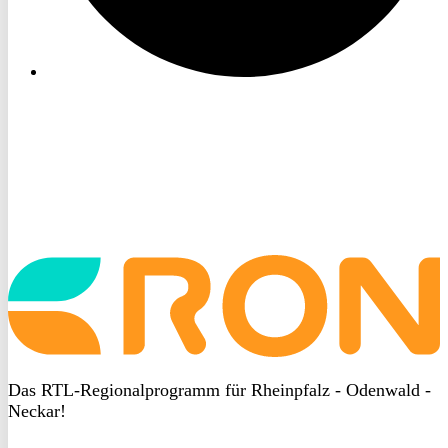
Startseite
aufrufen
Das RTL-Regionalprogramm für Rheinpfalz - Odenwald -
Neckar!