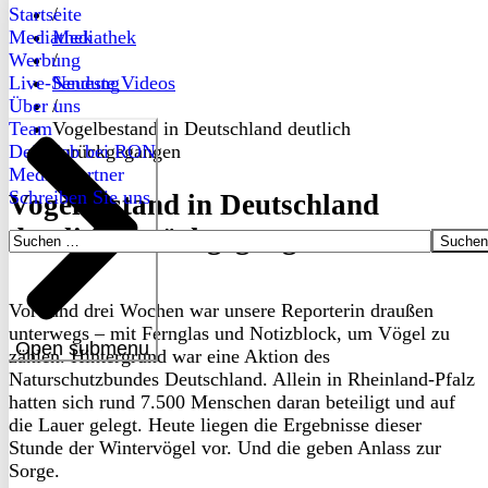
Startseite
/
Mediathek
Mediathek
Werbung
/
Live-Sendung
Neueste Videos
Über uns
/
Team
Vogelbestand in Deutschland deutlich
Dein Job bei RON
zurückgegangen
Medienpartner
Schreiben Sie uns
Vogelbestand in Deutschland
deutlich zurückgegangen
Suchen
nach:
Vor rund drei Wochen war unsere Reporterin draußen
unterwegs – mit Fernglas und Notizblock, um Vögel zu
Open submenu
zählen. Hintergrund war eine Aktion des
Naturschutzbundes Deutschland. Allein in Rheinland-Pfalz
hatten sich rund 7.500 Menschen daran beteiligt und auf
die Lauer gelegt. Heute liegen die Ergebnisse dieser
Stunde der Wintervögel vor. Und die geben Anlass zur
Sorge.