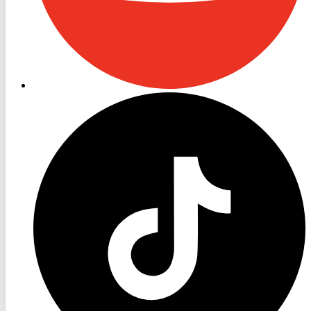
RON
TV
TikTok