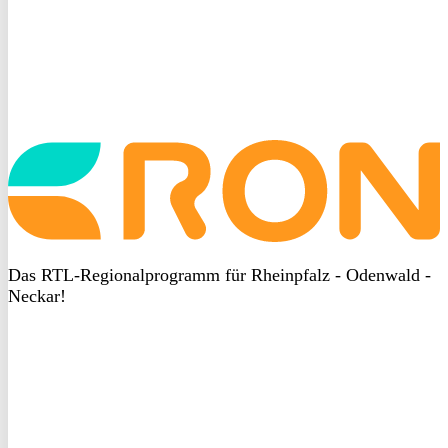
Startseite
aufrufen
Das RTL-Regionalprogramm für Rheinpfalz - Odenwald -
Neckar!
DSGVO
bei
heyData