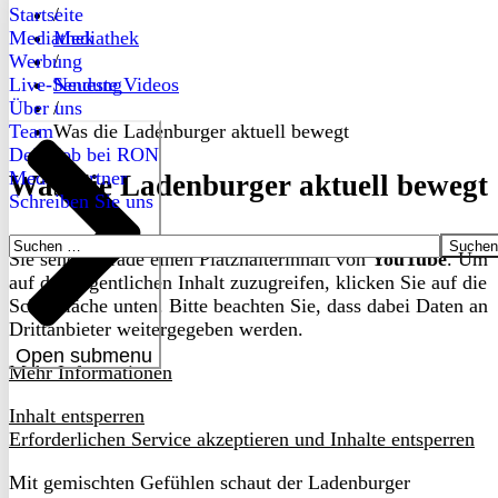
Startseite
/
Mediathek
Mediathek
Werbung
/
Live-Sendung
Neueste Videos
Über uns
/
Team
Was die Ladenburger aktuell bewegt
Dein Job bei RON
Medienpartner
Was die Ladenburger aktuell bewegt
Schreiben Sie uns
Suchen
Sie sehen gerade einen Platzhalterinhalt von
YouTube
. Um
nach:
auf den eigentlichen Inhalt zuzugreifen, klicken Sie auf die
Schaltfläche unten. Bitte beachten Sie, dass dabei Daten an
Drittanbieter weitergegeben werden.
Open submenu
Mehr Informationen
Inhalt entsperren
Erforderlichen Service akzeptieren und Inhalte entsperren
Mit gemischten Gefühlen schaut der Ladenburger