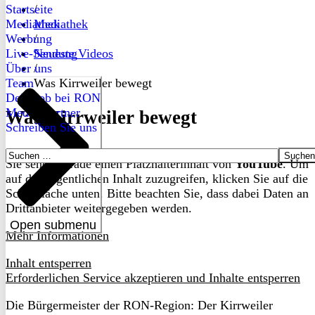
Startseite
/
Mediathek
Mediathek
Werbung
/
Live-Sendung
Neueste Videos
Über uns
/
Team
Was Kirrweiler bewegt
Dein Job bei RON
Medienpartner
Was Kirrweiler bewegt
Schreiben Sie uns
Suchen
Sie sehen gerade einen Platzhalterinhalt von
YouTube
. Um
nach:
auf den eigentlichen Inhalt zuzugreifen, klicken Sie auf die
Schaltfläche unten. Bitte beachten Sie, dass dabei Daten an
Drittanbieter weitergegeben werden.
Open submenu
Mehr Informationen
Inhalt entsperren
Erforderlichen Service akzeptieren und Inhalte entsperren
Die Bürgermeister der RON-Region: Der Kirrweiler