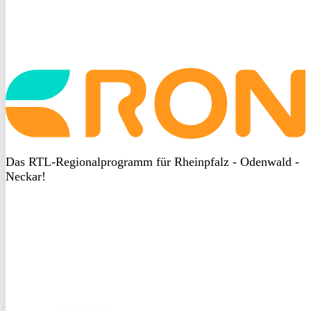
Startseite
aufrufen
Das RTL-Regionalprogramm für Rheinpfalz - Odenwald -
Neckar!
DSGVO
bei
heyData
DSGVO