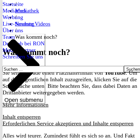
Startseite
/
Mediathek
Mediathek
Werbung
/
Live-Sendung
Neueste Videos
Über uns
/
Team
Was kommt noch?
Dein Job bei RON
Medienpartner
Was kommt noch?
Schreiben Sie uns
Suchen
Sie sehen gerade einen Platzhalterinhalt von
YouTube
. Um
nach:
auf den eigentlichen Inhalt zuzugreifen, klicken Sie auf die
Schaltfläche unten. Bitte beachten Sie, dass dabei Daten an
Drittanbieter weitergegeben werden.
Open submenu
Mehr Informationen
Inhalt entsperren
Erforderlichen Service akzeptieren und Inhalte entsperren
Alles wird teurer. Zumindest fühlt es sich so an. Und Fakt