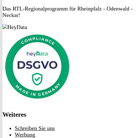
Das RTL-Regionalprogramm für Rheinpfalz - Odenwald -
Neckar!
DSGVO
bei
DSGVO
heyData
bei
heyData
Weiteres
Schreiben Sie uns
Werbung