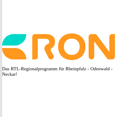
Startseite
aufrufen
Das RTL-Regionalprogramm für Rheinpfalz - Odenwald -
Neckar!
DSGVO
bei
heyData