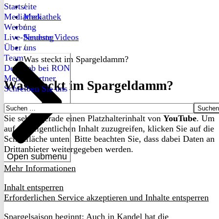
Startseite
/
Mediathek
Mediathek
Werbung
/
Live-Sendung
Neueste Videos
Über uns
/
Team
Was steckt im Spargeldamm?
Dein Job bei RON
Medienpartner
Was steckt im Spargeldamm?
Schreiben Sie uns
Suchen
nach:
Sie sehen gerade einen Platzhalterinhalt von
YouTube
. Um
auf den eigentlichen Inhalt zuzugreifen, klicken Sie auf die
Schaltfläche unten. Bitte beachten Sie, dass dabei Daten an
Drittanbieter weitergegeben werden.
Open submenu
Mehr Informationen
Inhalt entsperren
Erforderlichen Service akzeptieren und Inhalte entsperren
Spargelsaison beginnt: Auch in Kandel hat die