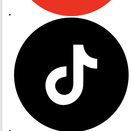
RON
TV
TikTok