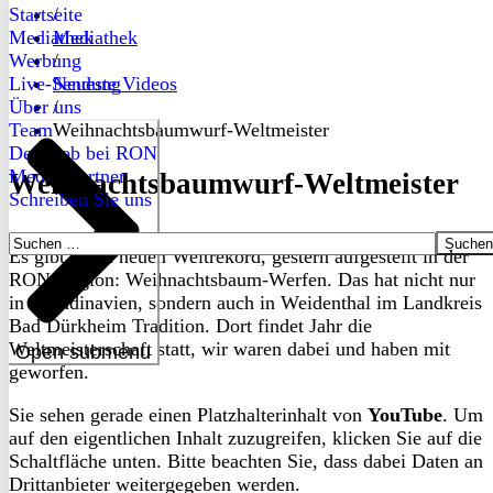
Startseite
/
Mediathek
Mediathek
Werbung
/
Live-Sendung
Neueste Videos
Über uns
/
Team
Weihnachtsbaumwurf-Weltmeister
Dein Job bei RON
Medienpartner
Weihnachtsbaumwurf-Weltmeister
Schreiben Sie uns
Suchen
Es gibt einen neuen Weltrekord, gestern aufgestellt in der
nach:
RON-Region: Weihnachtsbaum-Werfen. Das hat nicht nur
in Skandinavien, sondern auch in Weidenthal im Landkreis
Bad Dürkheim Tradition. Dort findet Jahr die
Weltmeisterschaft statt, wir waren dabei und haben mit
Open submenu
geworfen.
Sie sehen gerade einen Platzhalterinhalt von
YouTube
. Um
auf den eigentlichen Inhalt zuzugreifen, klicken Sie auf die
Schaltfläche unten. Bitte beachten Sie, dass dabei Daten an
Drittanbieter weitergegeben werden.