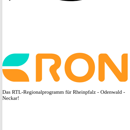
Startseite
aufrufen
Das RTL-Regionalprogramm für Rheinpfalz - Odenwald -
Neckar!
DSGVO
bei
heyData