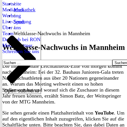
Startseite
/
Mediathek
Mediathek
Werbung
/
Live-Sendung
Sport
Über uns
/
Team
Weltklasse-Nachwuchs in Mannheim
Dein Job bei RON
Medienpartner
Weltklasse-Nachwuchs in Mannheim
Schreiben Sie uns
Suchen
Die internationale Leichtathletik-Elite von morgen kommt
nach:
nach Mannheim: Bei der 32. Bauhaus Junioren-Gala treten
Nachwuchsathleten aus über 20 Nationen gegeneinander
an. Warum das Meeting weltweit einen so hohen
Stellenwert hat und worauf sich die Zuschauer in diesem
Open submenu
Jahr freuen können, erzählt Simon Batz, der Weitspringer
von der MTG Mannheim.
Sie sehen gerade einen Platzhalterinhalt von
YouTube
. Um
auf den eigentlichen Inhalt zuzugreifen, klicken Sie auf die
Schaltfläche unten. Bitte beachten Sie, dass dabei Daten an