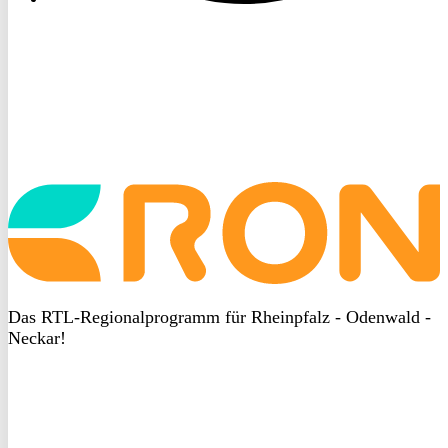
Startseite
aufrufen
Das RTL-Regionalprogramm für Rheinpfalz - Odenwald -
Neckar!
DSGVO
bei
heyData