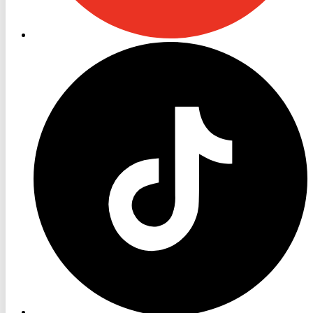
RON
TV
TikTok