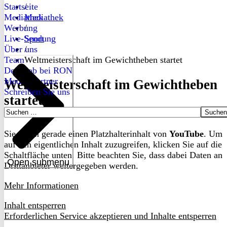
Startseite
/
Mediathek
Mediathek
Werbung
/
Live-Sendung
Sport
Über uns
/
Team
Weltmeisterschaft im Gewichtheben startet
Dein Job bei RON
Medienpartner
Weltmeisterschaft im Gewichtheben
Schreiben Sie uns
startet
Suchen
nach:
Sie sehen gerade einen Platzhalterinhalt von
YouTube
. Um
auf den eigentlichen Inhalt zuzugreifen, klicken Sie auf die
Schaltfläche unten. Bitte beachten Sie, dass dabei Daten an
Open submenu
Drittanbieter weitergegeben werden.
Mehr Informationen
Inhalt entsperren
Erforderlichen Service akzeptieren und Inhalte entsperren