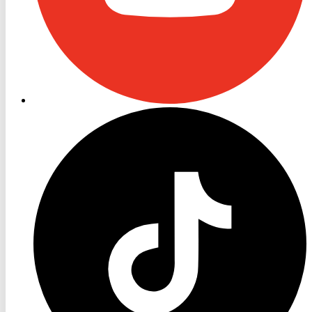
RON
TV
TikTok