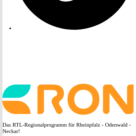
Startseite
aufrufen
Das RTL-Regionalprogramm für Rheinpfalz - Odenwald -
Neckar!