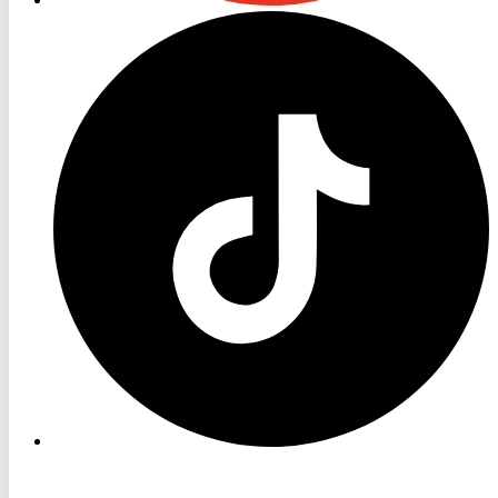
RON
TV
TikTok