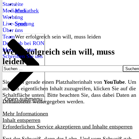
Startseite
/
Mediathek
Mediathek
Werbung
/
Live-Sendung
Sport
Über uns
/
Team
Wer erfolgreich sein will, muss leiden
Dein Job bei RON
Medienpartner
Wer erfolgreich sein will, muss
Schreiben Sie uns
leiden
Suchen
nach:
Sie sehen gerade einen Platzhalterinhalt von
YouTube
. Um
auf den eigentlichen Inhalt zuzugreifen, klicken Sie auf die
Schaltfläche unten. Bitte beachten Sie, dass dabei Daten an
Open submenu
Drittanbieter weitergegeben werden.
Mehr Informationen
Inhalt entsperren
Erforderlichen Service akzeptieren und Inhalte entsperren
Erst der Schweiß, dann der Lohn. Und vom Schweiß gab