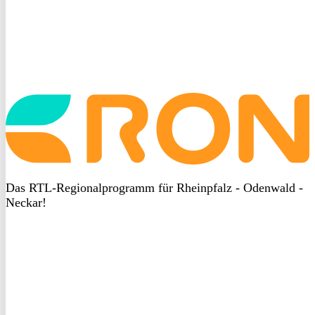
Startseite
aufrufen
Das RTL-Regionalprogramm für Rheinpfalz - Odenwald -
Neckar!
DSGVO
bei
heyData