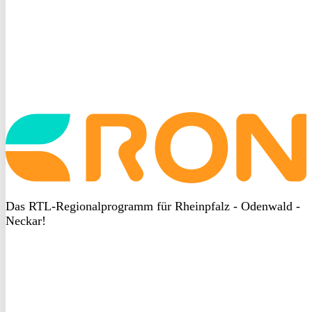
Startseite
aufrufen
Das RTL-Regionalprogramm für Rheinpfalz - Odenwald -
Neckar!
DSGVO
bei
heyData