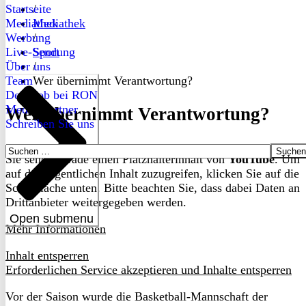
Startseite
/
Mediathek
Mediathek
Werbung
/
Live-Sendung
Sport
Über uns
/
Team
Wer übernimmt Verantwortung?
Dein Job bei RON
Medienpartner
Wer übernimmt Verantwortung?
Schreiben Sie uns
Suchen
Sie sehen gerade einen Platzhalterinhalt von
YouTube
. Um
nach:
auf den eigentlichen Inhalt zuzugreifen, klicken Sie auf die
Schaltfläche unten. Bitte beachten Sie, dass dabei Daten an
Drittanbieter weitergegeben werden.
Open submenu
Mehr Informationen
Inhalt entsperren
Erforderlichen Service akzeptieren und Inhalte entsperren
Vor der Saison wurde die Basketball-Mannschaft der