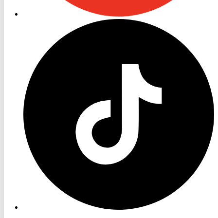
RON
TV
TikTok