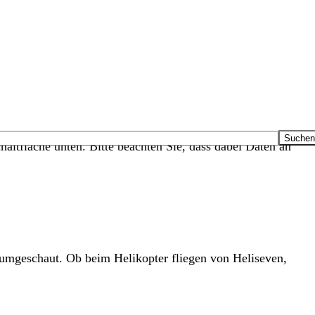
haltfläche unten. Bitte beachten Sie, dass dabei Daten an
 umgeschaut. Ob beim Helikopter fliegen von Heliseven,