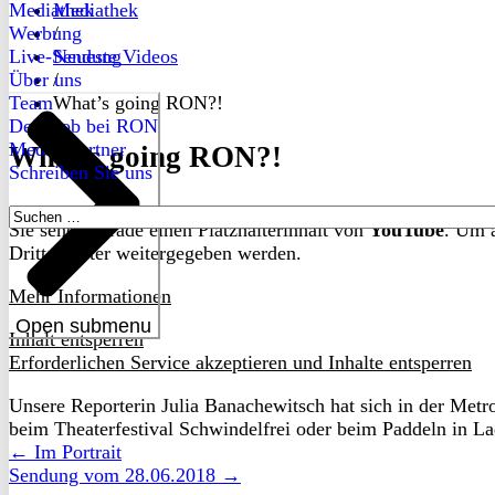
Mediathek
Mediathek
Werbung
/
Live-Sendung
Neueste Videos
Über uns
/
Team
What’s going RON?!
Dein Job bei RON
Medienpartner
What’s going RON?!
Schreiben Sie uns
Suchen
Sie sehen gerade einen Platzhalterinhalt von
YouTube
. Um a
nach:
Drittanbieter weitergegeben werden.
Mehr Informationen
Open submenu
Inhalt entsperren
Erforderlichen Service akzeptieren und Inhalte entsperren
Unsere Reporterin Julia Banachewitsch hat sich in der Met
beim Theaterfestival Schwindelfrei oder beim Paddeln in L
← Im Portrait
Sendung vom 28.06.2018 →