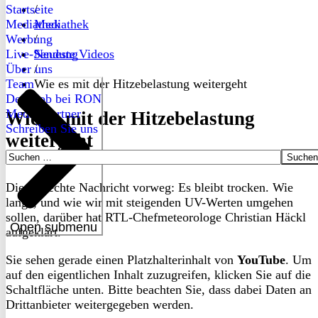
Startseite
/
Mediathek
Mediathek
Werbung
/
Live-Sendung
Neueste Videos
Über uns
/
Team
Wie es mit der Hitzebelastung weitergeht
Dein Job bei RON
Medienpartner
Wie es mit der Hitzebelastung
Schreiben Sie uns
weitergeht
Suchen
nach:
Die schlechte Nachricht vorweg: Es bleibt trocken. Wie
lange, und wie wir mit steigenden UV-Werten umgehen
sollen, darüber hat RTL-Chefmeteorologe Christian Häckl
Open submenu
aufgeklärt.
Sie sehen gerade einen Platzhalterinhalt von
YouTube
. Um
auf den eigentlichen Inhalt zuzugreifen, klicken Sie auf die
Schaltfläche unten. Bitte beachten Sie, dass dabei Daten an
Drittanbieter weitergegeben werden.