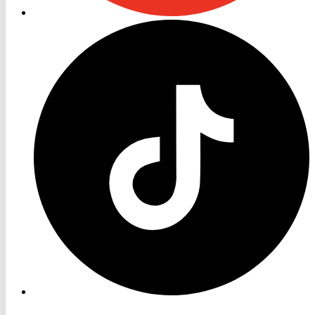
RON
TV
TikTok