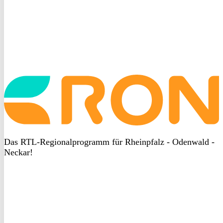
Startseite
aufrufen
Das RTL-Regionalprogramm für Rheinpfalz - Odenwald -
Neckar!
DSGVO
bei
heyData