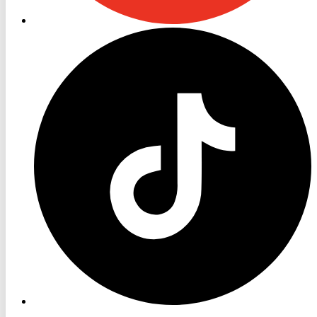
RON
TV
TikTok