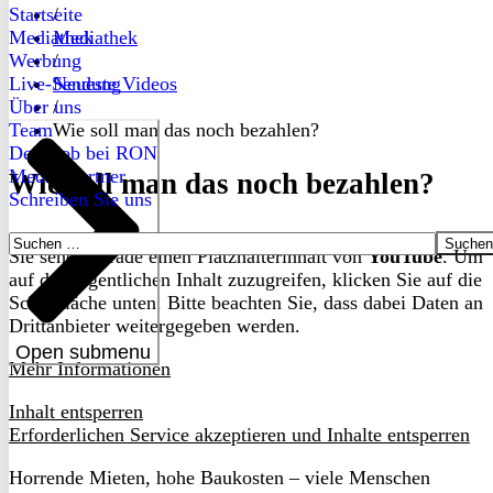
Startseite
/
Mediathek
Mediathek
Werbung
/
Live-Sendung
Neueste Videos
Über uns
/
Team
Wie soll man das noch bezahlen?
Dein Job bei RON
Medienpartner
Wie soll man das noch bezahlen?
Schreiben Sie uns
Suchen
Sie sehen gerade einen Platzhalterinhalt von
YouTube
. Um
nach:
auf den eigentlichen Inhalt zuzugreifen, klicken Sie auf die
Schaltfläche unten. Bitte beachten Sie, dass dabei Daten an
Drittanbieter weitergegeben werden.
Open submenu
Mehr Informationen
Inhalt entsperren
Erforderlichen Service akzeptieren und Inhalte entsperren
Horrende Mieten, hohe Baukosten – viele Menschen