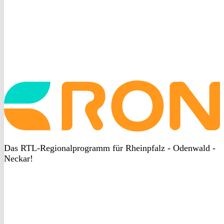
Startseite
aufrufen
Das RTL-Regionalprogramm für Rheinpfalz - Odenwald -
Neckar!
DSGVO
bei
heyData