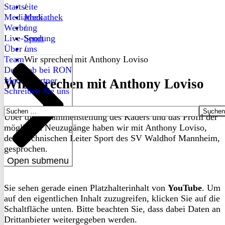
Startseite
/
Mediathek
Mediathek
Werbung
/
Live-Sendung
Sport
Über uns
/
Team
Wir sprechen mit Anthony Loviso
Dein Job bei RON
Medienpartner
Wir sprechen mit Anthony Loviso
Schreiben Sie uns
Suchen
Über die Zusammenstellung des Kaders und das Profil der
nach:
möglichen Neuzugänge haben wir mit Anthony Loviso,
dem Technischen Leiter Sport des SV Waldhof Mannheim,
gesprochen.
Open submenu
Sie sehen gerade einen Platzhalterinhalt von
YouTube
. Um
auf den eigentlichen Inhalt zuzugreifen, klicken Sie auf die
Schaltfläche unten. Bitte beachten Sie, dass dabei Daten an
Drittanbieter weitergegeben werden.