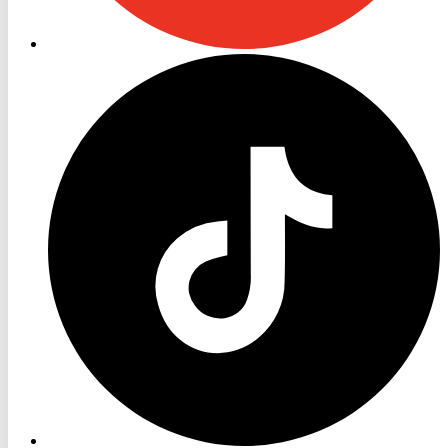
RON
TV
TikTok