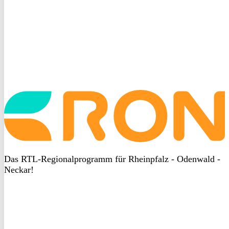
Startseite
aufrufen
Das RTL-Regionalprogramm für Rheinpfalz - Odenwald -
Neckar!
DSGVO
bei
heyData